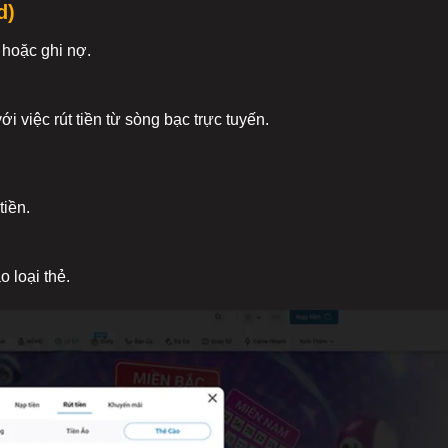
d)
 hoặc ghi nợ.
i việc rút tiền từ sòng bạc trực tuyến.
tiền.
o loại thẻ.