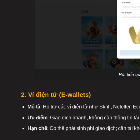
Rút tiển q
2. Ví điện tử (E-wallets)
Mô tả
: Hỗ trợ các ví điện tử như Skrill, Neteller, E
Ưu điểm
: Giao dịch nhanh, không cần thông tin tà
Hạn chế
: Có thể phát sinh phí giao dịch; cần tài k