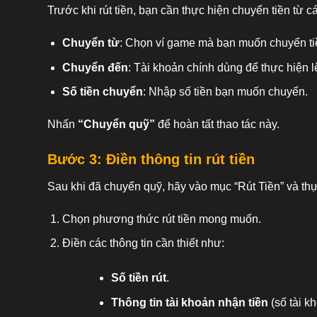
Trước khi rút tiền, bạn cần thực hiện chuyển tiền từ các
Chuyển từ
: Chọn ví game mà bạn muốn chuyển ti
Chuyển đến
: Tài khoản chính dùng để thực hiện lệ
Số tiền chuyển
: Nhập số tiền bạn muốn chuyển.
Nhấn
“Chuyển quỹ”
để hoàn tất thao tác này.
Bước 3: Điền thông tin rút tiền
Sau khi đã chuyển quỹ, hãy vào mục “Rút Tiền” và th
Chọn phương thức rút tiền mong muốn.
Điền các thông tin cần thiết như:
Số tiền rút
.
Thông tin tài khoản nhận tiền
(số tài k