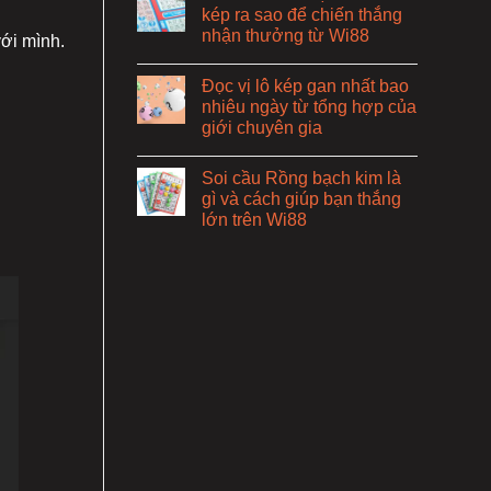
kép ra sao để chiến thắng
nhận thưởng từ Wi88
ới mình.
Đọc vị lô kép gan nhất bao
nhiêu ngày từ tổng hợp của
giới chuyên gia
Soi cầu Rồng bạch kim là
gì và cách giúp bạn thắng
lớn trên Wi88