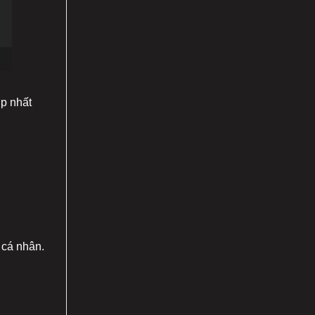
p nhất
 cá nhân.