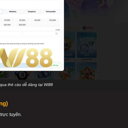
 qua thẻ cào dễ dàng tại Wi88
ng)
trực tuyến.