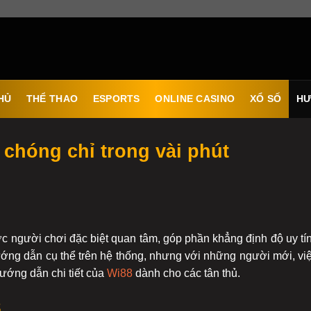
HỦ
THỂ THAO
ESPORTS
ONLINE CASINO
XỔ SỐ
HƯ
 chóng chỉ trong vài phút
c người chơi đặc biệt quan tâm, góp phần khẳng định độ uy tí
ướng dẫn cụ thể trên hệ thống, nhưng với những người mới, vi
 hướng dẫn chi tiết của
Wi88
d
ành cho các tân thủ.
8