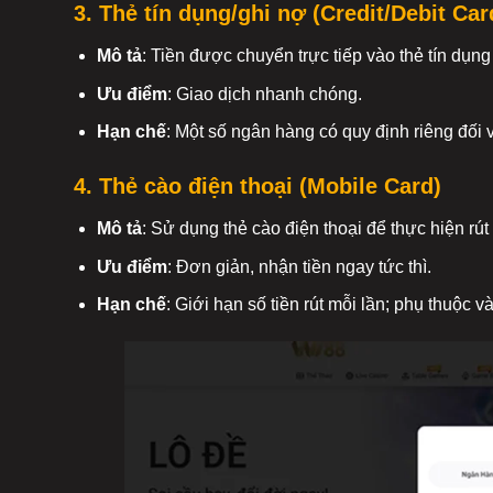
3. Thẻ tín dụng/ghi nợ (Credit/Debit Car
Mô tả
: Tiền được chuyển trực tiếp vào thẻ tín dụng
Ưu điểm
: Giao dịch nhanh chóng.
Hạn chế
: Một số ngân hàng có quy định riêng đối vớ
4. Thẻ cào điện thoại (Mobile Card)
Mô tả
: Sử dụng thẻ cào điện thoại để thực hiện rút 
Ưu điểm
: Đơn giản, nhận tiền ngay tức thì.
Hạn chế
: Giới hạn số tiền rút mỗi lần; phụ thuộc và