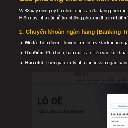
Wi88 xây dựng uy tín nhờ cung cấp đa dạng phương th
Hiện nay, nhà cái hỗ trợ những phương thức
rút tiền
1. Chuyển khoản ngân hàng (Banking Tr
Mô tả
: Tiền được chuyển trực tiếp về tài khoản n
Ưu điểm
: Phổ biến, bảo mật cao, tiền vào tài kho
Hạn chế
: Thời gian xử lý phụ thuộc vào ngân hàng