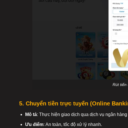
Rút tiển
5. Chuyển tiền trực tuyến (Online Banki
Mô tả
: Thực hiện giao dịch qua dịch vụ ngân hàng 
Ưu điểm
: An toàn, tốc độ xử lý nhanh.