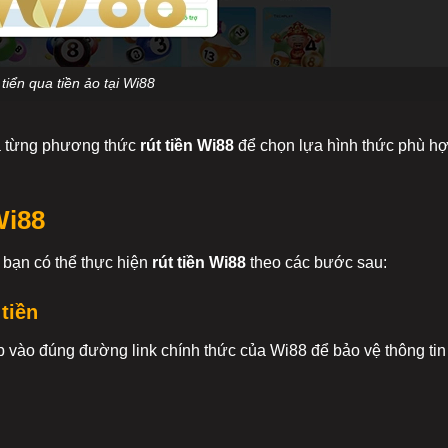
 tiển qua tiền ảo tại Wi88
ủa từng phương thức
rút tiền Wi88
để chọn lựa hình thức phù hợ
Wi88
 bạn có thể thực hiện
rút tiền Wi88
theo các bước sau:
tiền
p vào đúng đường link chính thức của Wi88 để bảo vệ thông tin