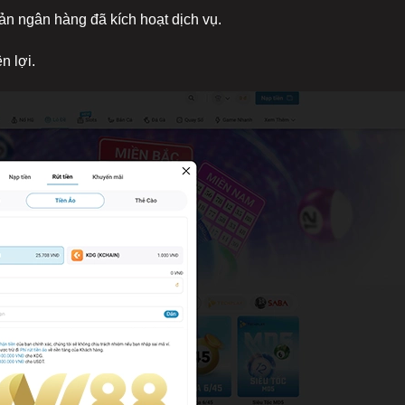
oản ngân hàng đã kích hoạt dịch vụ.
n lợi.