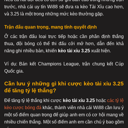
trước, nhà cái uy tín Wi88 sẽ đưa ra kèo Tài Xỉu cao hơn,
và 3.25 là một trong những mức kèo thường gặp.
Trận đấu quan trọng, mang tính quyết định
Ở các trận đấu loại trực tiếp hoặc cần phân định thắng
thua, đội bóng có thể thi đấu cởi mở hơn, dẫn đến khả
năng ghi nhiều bàn, khiến
kèo tài xỉu 3.25
xuất hiện.
Ví dụ: Bán kết Champions League, trận chung kết Cúp
Quốc gia.
Cần lưu ý những gì khi cược kèo tài xỉu 3.25
để tăng tỷ lệ thắng?
Để tăng tỷ lệ thắng khi cược
kèo tài xỉu 3.25
hoặc
các tỷ lệ
kèo cược bóng đá
khác, thành viên nhà cái Wi88 cần lưu ý
một số điểm quan trọng để giúp anh em có cơ hội mang về
nhiều chiến thắng. Một số điểm anh em cần chú ý bao gồm