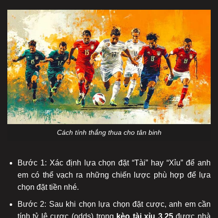
Cách tính thắng thua cho tân binh
Bước 1: Xác định lựa chọn đặt “Tài” hay “Xỉu” để anh
em có thể vạch ra những chiến lược phù hợp để lựa
chọn đặt tiền nhé.
Bước 2: Sau khi chọn lựa chọn đặt cược, anh em cần
tính tỷ lệ cược (odds) trong
kèo tài xỉu 3.25
được nhà