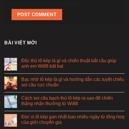
browser for the next time I comment.
BÀI VIẾT MỚI
Độc thủ lô kép là gì và chiến thuật bắt cầu giúp
anh em Wi88 bất bại
Bạc nhớ lô kép là gì và hướng dẫn các tuyệt chiêu
soi cầu cực chuẩn
Cách soi cầu bạch thủ lô kép ra sao để chiến
thắng nhận thưởng từ Wi88
Đọc vị lô kép gan nhất bao nhiêu ngày từ tổng hợp
của giới chuyên gia