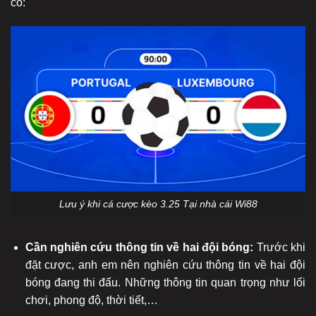
có:
Lưu ý khi cá cược kèo 3.25 Tại nhà cái Wi88
Cần nghiên cứu thông tin về hai đội bóng:
Trước khi
đặt cược, anh em nên nghiên cứu thông tin về hai đội
bóng đang thi đấu. Những thông tin quan trọng như lối
chơi, phong độ, thời tiết,…