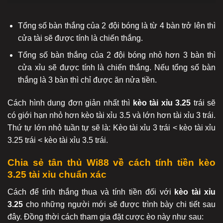
Tổng số bàn thắng của 2 đội bóng là từ 4 bàn trở lên thì
cửa tài sẽ được tính là chiến thắng.
Tổng số bàn thắng của 2 đội bóng nhỏ hơn 3 bàn thì
cửa xỉu sẽ được tính là chiến thắng. Nếu tổng số bàn
thắng là 3 bàn thì chỉ được ăn nửa tiền.
Cách hình dung đơn giản nhất thì
kèo tài xỉu 3.25
trái sẽ
có giới hạn nhỏ hơn kèo tài xỉu 3.5 và lớn hơn tài xỉu 3 trái.
Thứ tự lớn nhỏ tuần tự sẽ là: Kèo tài xỉu 3 trái < kèo tài xỉu
3.25 trái < kèo tài xỉu 3.5 trái.
Chia sẻ tân thủ Wi88 về cách tính tiền kèo
3.25 tài xỉu chuẩn xác
Cách để tính thắng thua và tính tiền đối với
kèo tài xỉu
3.25
cho những người mới sẽ được trình bày chi tiết sau
đây. Đồng thời cách tham gia đặt cược èo này như sau: