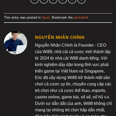
This entry was posted in
Sport
. Bookmark the
permalink
.
NGUYỄN NHÂN CHÍNH
Nguyễn Nhân Chính là Founder - CEO
của Wi88, nhà cái cá cược mới thành lập
từ 2024 từ nhà cái W88 danh tiếng. Với
kinh nghiệm dày dặn trong lĩnh vực phát
triển game tại Việt Nam và Singapore,
Eric đã xây dựng Wi88 trở thành một sân
chơi cá cược uy tín, chuyên cung cấp các
trò chơi như cá cược thể thao, esports,
casino online, game bài, xổ số, nổ hũ v.v.
Dưới sự dẫn dắt của anh, Wi88 không chỉ
mang lại những trò chơi hấp dẫn nhất,