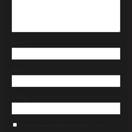
Name
*
Email
*
Website
Save my name, email, and website in this