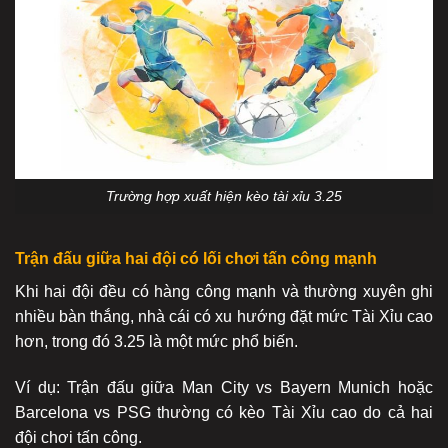
Trường hợp xuất hiện kèo tài xỉu 3.25
Trận đấu giữa hai đội có lối chơi tấn công mạnh
Khi hai đội đều có hàng công mạnh và thường xuyên ghi
nhiều bàn thắng, nhà cái có xu hướng đặt mức Tài Xỉu cao
hơn, trong đó 3.25 là một mức phổ biến.
Ví dụ: Trận đấu giữa Man City vs Bayern Munich hoặc
Barcelona vs PSG thường có kèo Tài Xỉu cao do cả hai
đội chơi tấn công.