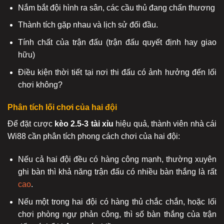
Nắm bắt đội hình ra sân, các cầu thủ đang chấn thương
Thành tích gặp nhau và lịch sử đối đầu.
Tính chất của trận đấu (trận đấu quyết định hay giao
hữu)
Điều kiện thời tiết tại nơi thi đấu có ảnh hưởng đến lối
chơi không?
Phân tích lối chơi của hai đội
Để đặt cược
kèo 2.5-3 tài xỉu
hiệu quả, thành viên nhà cái
Wi88 cần phân tích phong cách chơi của hai đội:
Nếu cả hai đội đều có hàng công mạnh, thường xuyên
ghi bàn thì khả năng trận đấu có nhiều bàn thắng là rất
cao
.
Nếu một trong hai đội có hàng thủ chắc chắn, hoặc lối
chơi phòng ngự phản công, thì số bàn thắng của trận