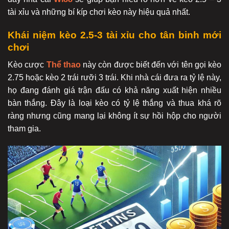
tài xỉu và những bí kíp chơi kèo này hiệu quả nhất.
Khái niệm kèo 2.5-3 tài xỉu cho tân binh mới
chơi
Kèo cược
Thể thao
này còn được biết đến với tên gọi kèo
2.75 hoặc kèo 2 trái rưỡi 3 trái. Khi nhà cái đưa ra tỷ lệ này,
họ đang đánh giá trận đấu có khả năng xuất hiện nhiều
bàn thắng. Đây là loại kèo có tỷ lệ thắng và thua khá rõ
ràng nhưng cũng mang lại không ít sự hồi hộp cho người
tham gia.