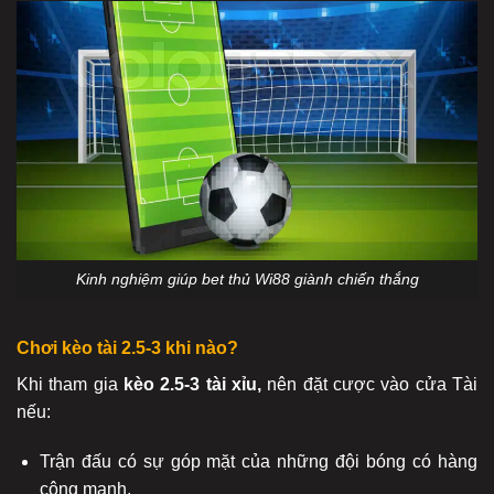
Kinh nghiệm giúp bet thủ Wi88 giành chiến thắng
Chơi kèo tài 2.5-3 khi nào?
Khi tham gia
kèo 2.5-3 tài xỉu,
nên đặt cược vào cửa Tài
nếu:
Trận đấu có sự góp mặt của những đội bóng có hàng
công mạnh.