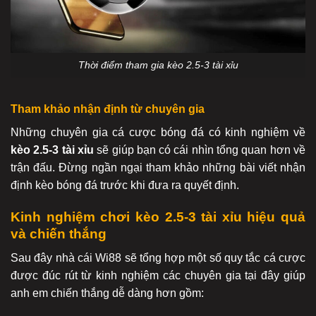
Thời điểm tham gia kèo 2.5-3 tài xỉu
Tham khảo nhận định từ chuyên gia
Những chuyên gia cá cược bóng đá có kinh nghiệm về
kèo 2.5-3 tài xỉu
sẽ giúp bạn có cái nhìn tổng quan hơn về
trận đấu. Đừng ngần ngại tham khảo những bài viết nhận
định kèo bóng đá trước khi đưa ra quyết định.
Kinh nghiệm chơi kèo 2.5-3 tài xỉu hiệu quả
và chiến thắng
Sau đây nhà cái Wi88 sẽ tổng hợp một số quy tắc cá cược
được đúc rút từ kinh nghiệm các chuyên gia tại đây giúp
anh em chiến thắng dễ dàng hơn gồm: