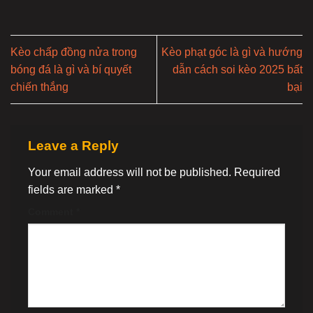
Kèo chấp đồng nửa trong
Kèo phạt góc là gì và hướng
bóng đá là gì và bí quyết
dẫn cách soi kèo 2025 bất
chiến thắng
bại
Leave a Reply
Your email address will not be published.
Required
fields are marked
*
Comment
*