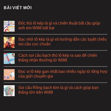
BÀI VIẾT MỚI
Độc thủ lô kép là gì và chiến thuật bắt cầu giúp
anh em Wi88 bất bại
Bạc nhớ lô kép là gì và hướng dẫn các tuyệt chiêu
soi cầu cực chuẩn
Cách soi cầu bạch thủ lô kép ra sao để chiến
thắng nhận thưởng từ Wi88
Đọc vị lô kép gan nhất bao nhiêu ngày từ tổng hợp
của giới chuyên gia
Soi cầu Rồng bạch kim là gì và cách giúp bạn
thắng lớn trên Wi88