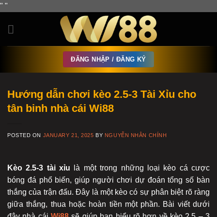
Skip
"
"
to
content
ĐĂNG NHẬP / ĐĂNG KÝ
Hướng dẫn chơi kèo 2.5-3 Tài Xỉu cho
tân binh nhà cái Wi88
POSTED ON
JANUARY 21, 2025
BY
NGUYỄN NHÂN CHÍNH
Kèo 2.5-3 tài xỉu
là một trong những loại kèo cá cược
bóng đá phổ biến, giúp người chơi dự đoán tổng số bàn
thắng của trận đấu. Đây là một kèo có sự phân biệt rõ ràng
giữa thắng, thua hoặc hoàn tiền một phần. Bài viết dưới
đây nhà cái
Wi88
sẽ giúp bạn hiểu rõ hơn về kèo 2.5 – 3