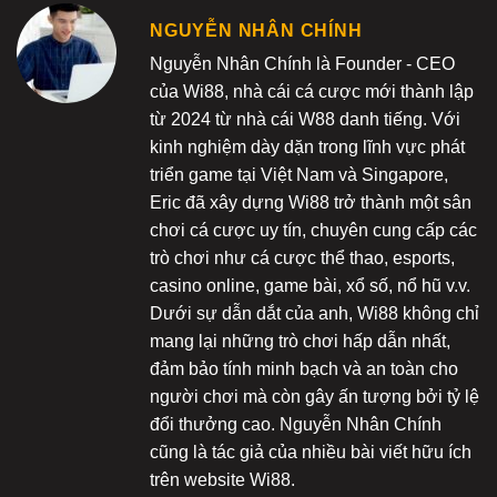
NGUYỄN NHÂN CHÍNH
Nguyễn Nhân Chính là Founder - CEO
của Wi88, nhà cái cá cược mới thành lập
từ 2024 từ nhà cái W88 danh tiếng. Với
kinh nghiệm dày dặn trong lĩnh vực phát
triển game tại Việt Nam và Singapore,
Eric đã xây dựng Wi88 trở thành một sân
chơi cá cược uy tín, chuyên cung cấp các
trò chơi như cá cược thể thao, esports,
casino online, game bài, xổ số, nổ hũ v.v.
Dưới sự dẫn dắt của anh, Wi88 không chỉ
mang lại những trò chơi hấp dẫn nhất,
đảm bảo tính minh bạch và an toàn cho
người chơi mà còn gây ấn tượng bởi tỷ lệ
đổi thưởng cao. Nguyễn Nhân Chính
cũng là tác giả của nhiều bài viết hữu ích
trên website Wi88.