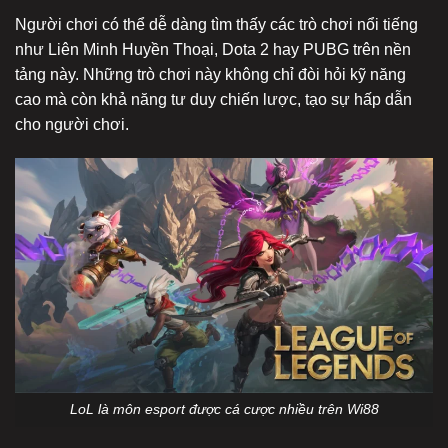
Người chơi có thể dễ dàng tìm thấy các trò chơi nổi tiếng
như Liên Minh Huyền Thoại, Dota 2 hay PUBG trên nền
tảng này. Những trò chơi này không chỉ đòi hỏi kỹ năng
cao mà còn khả năng tư duy chiến lược, tạo sự hấp dẫn
cho người chơi.
LoL là môn esport được cá cược nhiều trên Wi88