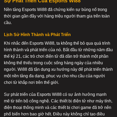
Sự Phát Triển Của Esports Wi88
Nền tảng Esports Wi88 đã chứng kiến sự bùng nổ trong
thời gian gần đây với hàng triệu người tham gia trên toàn
cầu.
Lịch Sử Hình Thành và Phát Triển
Khi nhắc đến Esports Wi88, ta không thể bỏ qua quá trình
hình thành và phát triển của nó. Bắt đầu từ những năm đầu
thế kỷ 21, các trò chơi điện tử đã dần trở thành một phần
không thể thiếu trong cuộc sống hàng ngày của nhiều
người. Wi88 đã tận dụng xu hướng này để phát triển thành
một nền tảng đa dạng, phục vụ cho nhu cầu của người
chơi từ khắp nơi trên thế giới.
Sự phát triển của Esports Wi88 có sự ảnh hưởng mạnh
mẽ từ tiến bộ công nghệ. Các thiết bị điện tử như máy tính,
điện thoại thông minh và các thiết bị chơi game đã trở nên
phổ biến hơn bao giờ hết. Điều này không chỉ tạo điều