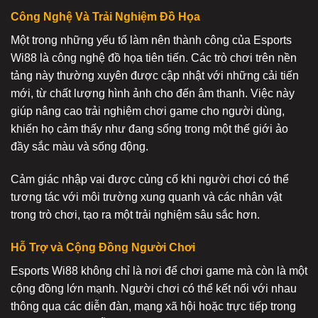
Công Nghệ Và Trải Nghiệm Đồ Họa
Một trong những yếu tố làm nên thành công của Esports
Wi88 là công nghệ đồ họa tiên tiến. Các trò chơi trên nền
tảng này thường xuyên được cập nhật với những cải tiến
mới, từ chất lượng hình ảnh cho đến âm thanh. Việc này
giúp nâng cao trải nghiệm chơi game cho người dùng,
khiến họ cảm thấy như đang sống trong một thế giới ảo
đầy sắc màu và sống động.
Cảm giác nhập vai được củng cố khi người chơi có thể
tương tác với môi trường xung quanh và các nhân vật
trong trò chơi, tạo ra một trải nghiệm sâu sắc hơn.
Hỗ Trợ và Cộng Đồng Người Chơi
Esports Wi88 không chỉ là nơi để chơi game mà còn là một
cộng đồng lớn mạnh. Người chơi có thể kết nối với nhau
thông qua các diễn đàn, mạng xã hội hoặc trực tiếp trong