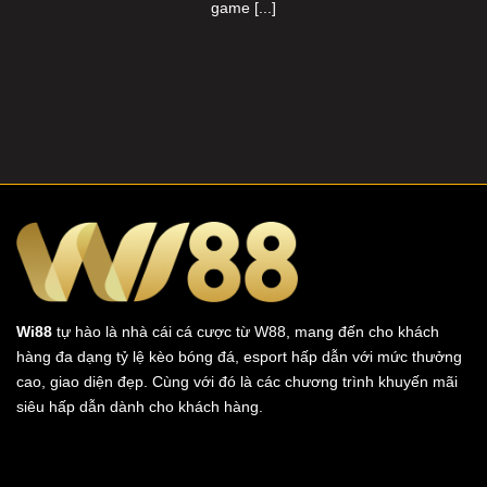
game [...]
Wi88
tự hào là nhà cái cá cược từ W88, mang đến cho khách
hàng đa dạng tỷ lệ kèo bóng đá, esport hấp dẫn với mức thưởng
cao, giao diện đẹp. Cùng với đó là các chương trình khuyến mãi
siêu hấp dẫn dành cho khách hàng.