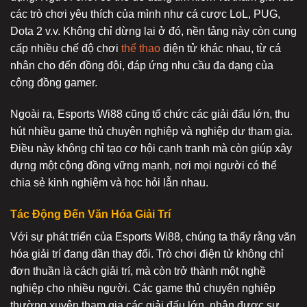
các trò chơi yêu thích của mình như cá cược LoL, PUG,
Dota 2 v.v. Không chỉ dừng lại ở đó, nền tảng này còn cung
cấp nhiều chế độ chơi
thể thao
điện tử khác nhau, từ cá
nhân cho đến đồng đội, đáp ứng nhu cầu đa dạng của
cộng đồng gamer.
Ngoài ra, Esports Wi88 cũng tổ chức các giải đấu lớn, thu
hút nhiều game thủ chuyên nghiệp và nghiệp dư tham gia.
Điều này không chỉ tạo cơ hội cạnh tranh mà còn giúp xây
dựng một cộng đồng vững mạnh, nơi mọi người có thể
chia sẻ kinh nghiệm và học hỏi lẫn nhau.
Tác Động Đến Văn Hóa Giải Trí
Với sự phát triển của Esports Wi88, chúng ta thấy rằng văn
hóa giải trí đang dần thay đổi. Trò chơi điện tử không chỉ
đơn thuần là cách giải trí, mà còn trở thành một nghề
nghiệp cho nhiều người. Các game thủ chuyên nghiệp
thường xuyên tham gia các giải đấu lớn, nhận được sự