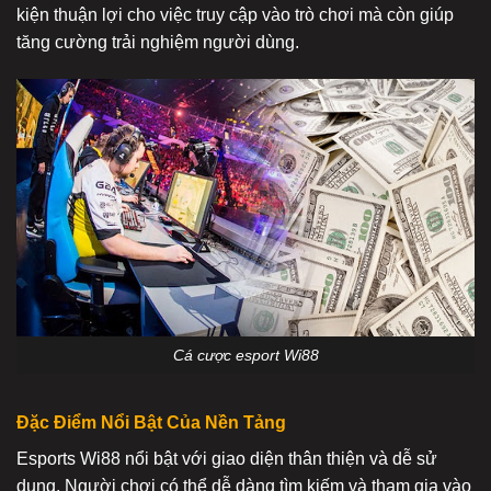
kiện thuận lợi cho việc truy cập vào trò chơi mà còn giúp
tăng cường trải nghiệm người dùng.
Cá cược esport Wi88
Đặc Điểm Nổi Bật Của Nền Tảng
Esports Wi88 nổi bật với giao diện thân thiện và dễ sử
dụng. Người chơi có thể dễ dàng tìm kiếm và tham gia vào